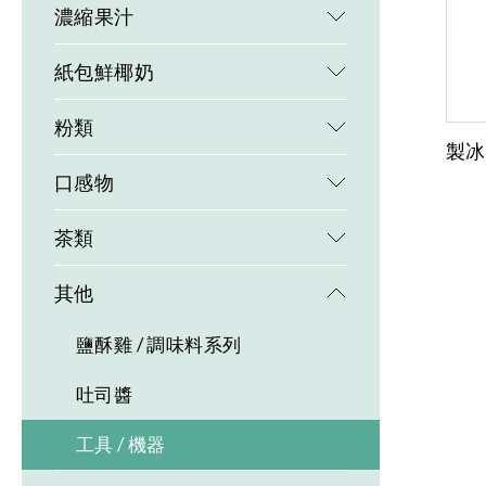
濃縮果汁
紙包鮮椰奶
粉類
製冰
口感物
茶類
其他
鹽酥雞 / 調味料系列
吐司醬
工具 / 機器