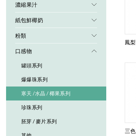
濃縮果汁
紙包鮮椰奶
粉類
鳳梨椰
口感物
罐頭系列
爆爆珠系列
寒天 /水晶 / 椰果系列
珍珠系列
胚芽 / 麥片系列
三色
其他