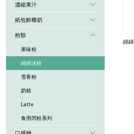
濃縮果汁
紙包鮮椰奶
粉類
綿綿
果味粉
綿綿冰粉
雪香粉
奶精
Latte
食用閃粉系列
口感物